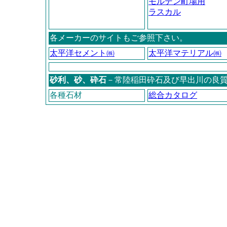
モルデン町場用
ラスカル
各メーカーのサイトもご参照下さい。
太平洋セメント㈱
太平洋マテリアル㈱
砂利、砂、砕石
－常陸稲田砕石及び早出川の良
各種石材
総合カタログ